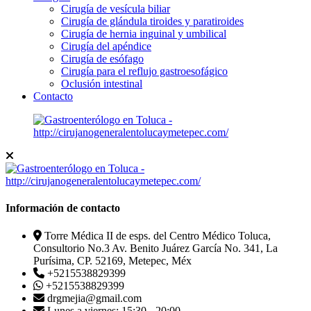
Cirugía de vesícula biliar
Cirugía de glándula tiroides y paratiroides
Cirugía de hernia inguinal y umbilical
Cirugía del apéndice
Cirugía de esófago
Cirugía para el reflujo gastroesofágico
Oclusión intestinal
Contacto
Información de contacto
Torre Médica II de esps. del Centro Médico Toluca,
Consultorio No.3 Av. Benito Juárez García No. 341, La
Purísima, CP. 52169, Metepec, Méx
+5215538829399
+5215538829399
drgmejia@gmail.com
Lunes a viernes: 15:30 - 20:00