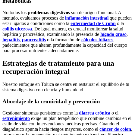
metabólicas
No todos los
problemas digestivos
son de origen funcional. A
menudo, evaluamos procesos de
inflamación intestinal
que pueden
estar ligados a condiciones como la
enfermedad de Crohn
o la
colitis ulcerosa
. De igual manera, es crucial monitorear la salud
hepática y pancreática, examinando la presencia de
hígado graso
,
hepatitis
,
pancreatitis
o la formación de
cálculos biliares
,
padecimientos que alteran profundamente la capacidad del cuerpo
para procesar nutrientes adecuadamente.
Estrategias de tratamiento para una
recuperación integral
Nuestro enfoque en Toluca se centra en restaurar el equilibrio de tu
sistema digestivo con ciencia y humanidad.
Abordaje de la cronicidad y prevención
Gestionar síntomas persistentes como la
diarrea crónica
o el
estreñimiento
exige un plan terapéutico que combine cambios en el
estilo de vida con intervenciones médicas precisas. Cuando el
diagnóstico apunta hacia riesgos mayores, como el
cáncer de colon
,
priorizamos la prevención y el seguimiento exhaustivo. Nuestro