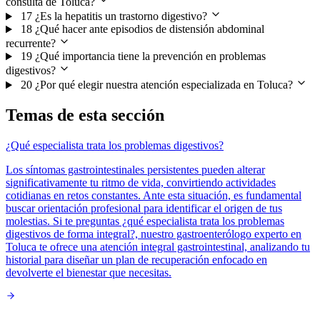
consulta de Toluca?
17
¿Es la hepatitis un trastorno digestivo?
18
¿Qué hacer ante episodios de distensión abdominal
recurrente?
19
¿Qué importancia tiene la prevención en problemas
digestivos?
20
¿Por qué elegir nuestra atención especializada en Toluca?
Temas de esta sección
¿Qué especialista trata los problemas digestivos?
Los síntomas gastrointestinales persistentes pueden alterar
significativamente tu ritmo de vida, convirtiendo actividades
cotidianas en retos constantes. Ante esta situación, es fundamental
buscar orientación profesional para identificar el origen de tus
molestias. Si te preguntas ¿qué especialista trata los problemas
digestivos de forma integral?, nuestro gastroenterólogo experto en
Toluca te ofrece una atención integral gastrointestinal, analizando tu
historial para diseñar un plan de recuperación enfocado en
devolverte el bienestar que necesitas.