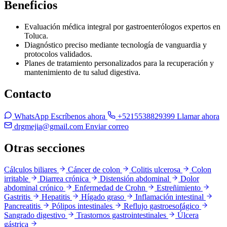
Beneficios
Evaluación médica integral por gastroenterólogos expertos en
Toluca.
Diagnóstico preciso mediante tecnología de vanguardia y
protocolos validados.
Planes de tratamiento personalizados para la recuperación y
mantenimiento de tu salud digestiva.
Contacto
WhatsApp
Escríbenos ahora
+5215538829399
Llamar ahora
drgmejia@gmail.com
Enviar correo
Otras secciones
Cálculos biliares
Cáncer de colon
Colitis ulcerosa
Colon
irritable
Diarrea crónica
Distensión abdominal
Dolor
abdominal crónico
Enfermedad de Crohn
Estreñimiento
Gastritis
Hepatitis
Hígado graso
Inflamación intestinal
Pancreatitis
Pólipos intestinales
Reflujo gastroesofágico
Sangrado digestivo
Trastornos gastrointestinales
Úlcera
gástrica